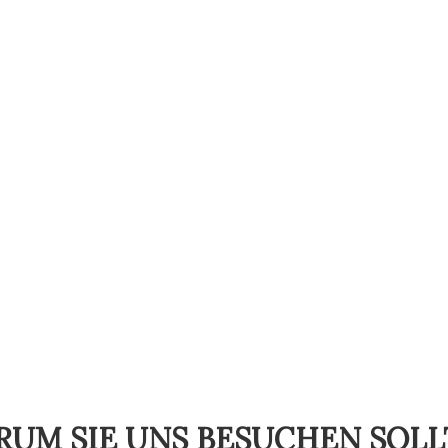
rte Bildschirme interaktiv weitere Informationen abrufen.
 (Zeidel-Spot) die Erkundung des Museums mit dem eigenen
UM SIE UNS BESUCHEN SOL