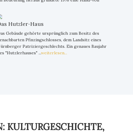
en Bedeutung heraus gründete 1976 eine Hand-voll
Das Hutzler-Haus
as Gebäude gehörte ursprünglich zum Besitz des
enachbarten Pfinzingschlosses, dem Landsitz eines
ürnberger Patriziergeschlechts. Ein genaues Baujahr
es "Hutzlerhauses" ...
weiterlesen...
N: KULTURGESCHICHTE,