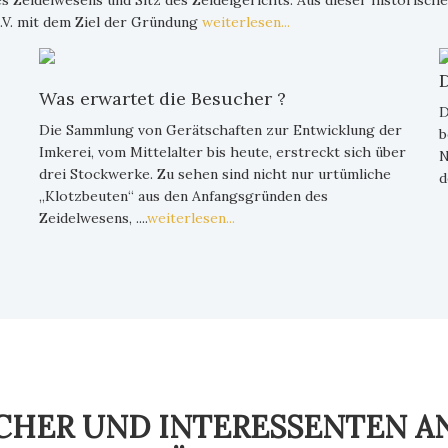
Zeidelwesens und Sitz des Zeidelgerichts. Aus dieser historisch
V. mit dem Ziel der Gründung
weiterlesen...
Was erwartet die Besucher ?
D
Die Sammlung von Gerätschaften zur Entwicklung der
b
Imkerei, vom Mittelalter bis heute, erstreckt sich über
N
drei Stockwerke. Zu sehen sind nicht nur urtümliche
d
„Klotzbeuten“ aus den Anfangsgründen des
Zeidelwesens, ....
weiterlesen...
CHER UND INTERESSENTEN A