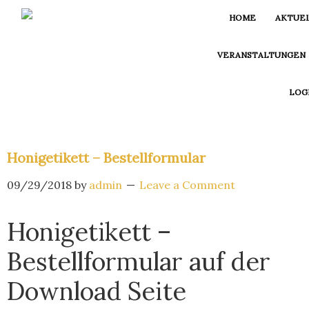
Skip
Skip
Skip
HOME
AKTUE
to
to
to
primary
main
footer
VERANSTALTUNGEN
navigation
content
LOG
Honigetikett – Bestellformular
09/29/2018
by
admin
Leave a Comment
Honigetikett –
Bestellformular auf der
Download Seite