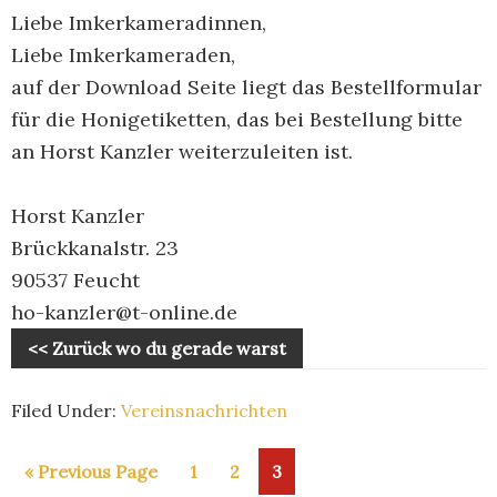
Liebe Imkerkameradinnen,
Liebe Imkerkameraden,
auf der Download Seite liegt das Bestellformular
für die Honigetiketten, das bei Bestellung bitte
an Horst Kanzler weiterzuleiten ist.
Horst Kanzler
Brückkanalstr. 23
90537 Feucht
ho-kanzler@t-online.de
Filed Under:
Vereinsnachrichten
«
Go
Previous Page
Page
1
Page
2
Page
3